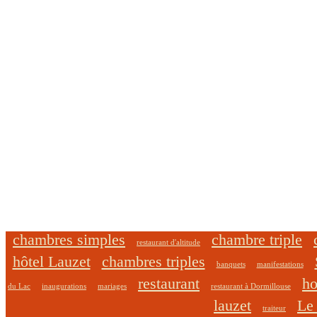
chambres simples
chambre triple
restaurant d'altitude
hôtel Lauzet
chambres triples
banquets
manifestations
restaurant
ho
du Lac
inaugurations
mariages
restaurant à Dormillouse
lauzet
Le
traiteur