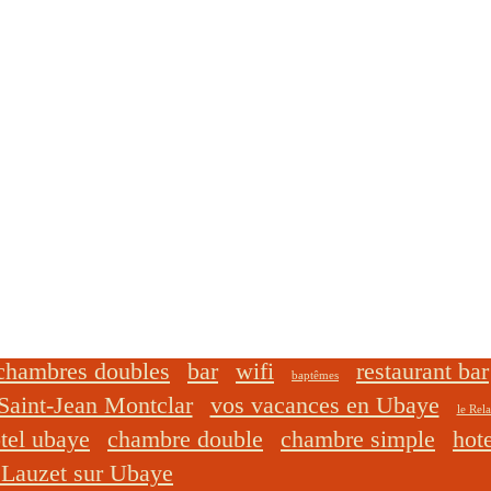
chambres doubles
bar
wifi
restaurant bar
baptêmes
Saint-Jean Montclar
vos vacances en Ubaye
le Rela
tel ubaye
chambre double
chambre simple
hot
 Lauzet sur Ubaye