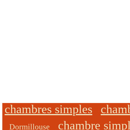
chambres simples
chamb
chambre simp
Dormillouse